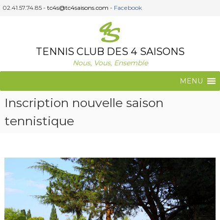
A
02.41.57.74.85 -
tc4s@tc4saisons.com
-
Facebook
l
l
e
r
TENNIS CLUB DES 4 SAISONS
a
Nous, Vous, Ensemble
u
c
MENU
o
n
Inscription nouvelle saison
t
e
tennistique
n
u