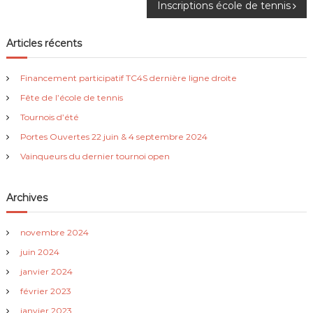
Inscriptions école de tennis
a
v
Articles récents
i
Financement participatif TC4S dernière ligne droite
Fête de l’école de tennis
g
Tournois d’été
a
Portes Ouvertes 22 juin & 4 septembre 2024
Vainqueurs du dernier tournoi open
t
Archives
i
o
novembre 2024
juin 2024
n
janvier 2024
février 2023
d
janvier 2023