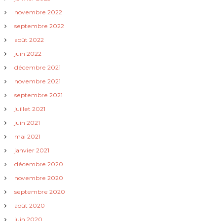
e
novembre 2022
septembre 2022
l
août 2022
’
juin 2022
décembre 2021
a
novembre 2021
septembre 2021
r
juillet 2021
t
juin 2021
mai 2021
i
janvier 2021
c
décembre 2020
novembre 2020
l
septembre 2020
août 2020
e
juin 2020