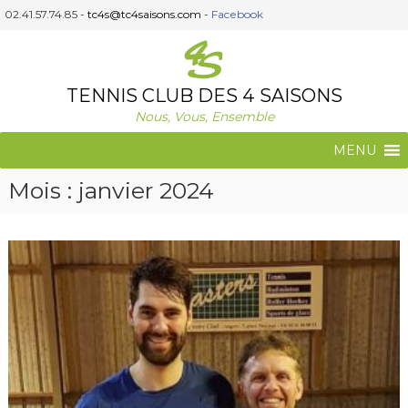
A
02.41.57.74.85 -
tc4s@tc4saisons.com
-
Facebook
l
l
e
r
TENNIS CLUB DES 4 SAISONS
a
Nous, Vous, Ensemble
u
c
MENU
o
n
Mois :
janvier 2024
t
e
n
u