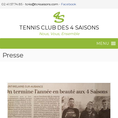
A
02.41.57.74.85 -
tc4s@tc4saisons.com
-
Facebook
l
l
e
r
TENNIS CLUB DES 4 SAISONS
a
Nous, Vous, Ensemble
u
c
MENU
o
n
Presse
t
e
n
u