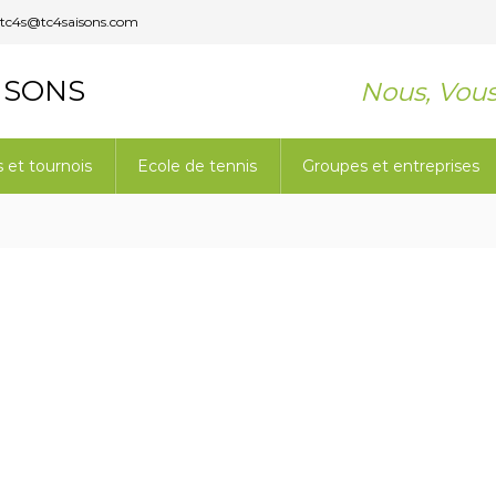
tc4s@tc4saisons.com
ISONS
Nous, Vou
et tournois
Ecole de tennis
Groupes et entreprises