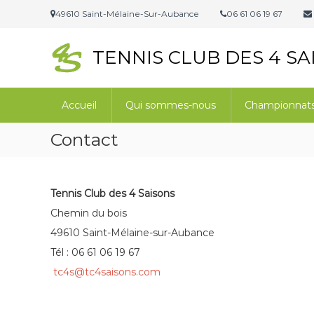
A
49610 Saint-Mélaine-Sur-Aubance
06 61 06 19 67
l
l
e
TENNIS CLUB DES 4 SA
r
a
u
Accueil
Qui sommes-nous
Championnats 
c
o
Contact
n
t
e
n
Tennis Club des 4 Saisons
u
Chemin du bois
49610 Saint-Mélaine-sur-Aubance
Tél : 06 61 06 19 67
tc4s@tc4saisons.com