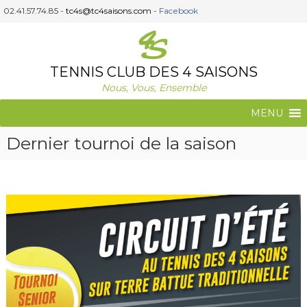
A
02.41.57.74.85 -
tc4s@tc4saisons.com
-
Facebook
l
l
e
r
TENNIS CLUB DES 4 SAISONS
a
Nous, Vous, Ensemble
u
c
MENU
o
n
Dernier tournoi de la saison
t
e
n
u