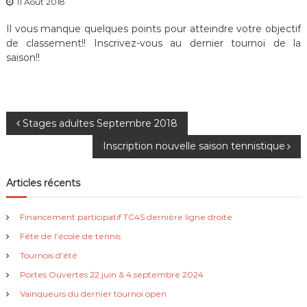
11 Août 2018
Il vous manque quelques points pour atteindre votre objectif
de classement!! Inscrivez-vous au dernier tournoi de la
saison!!
N
Stages adultes Septembre 2018
Inscription nouvelle saison tennistique
a
v
Articles récents
i
Financement participatif TC4S dernière ligne droite
Fête de l’école de tennis
g
Tournois d’été
a
Portes Ouvertes 22 juin & 4 septembre 2024
Vainqueurs du dernier tournoi open