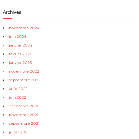
t
Archives
i
o
novembre 2024
juin 2024
n
janvier 2024
février 2023
d
janvier 2023
e
novembre 2022
septembre 2022
l
août 2022
’
juin 2022
décembre 2021
a
novembre 2021
septembre 2021
r
juillet 2021