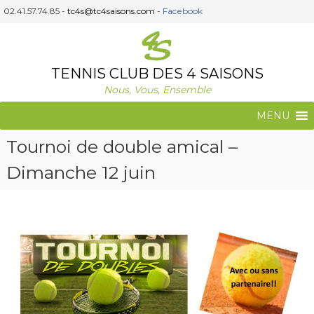
A
02.41.57.74.85 -
tc4s@tc4saisons.com
-
Facebook
l
l
e
r
TENNIS CLUB DES 4 SAISONS
a
Nous, Vous, Ensemble
u
c
MENU
o
n
Tournoi de double amical –
t
e
Dimanche 12 juin
n
u