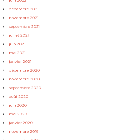
juin 2022
décembre 2021
’
novembre 2021
a
septembre 2021
juillet 2021
r
juin 2021
t
mai 2021
janvier 2021
i
décembre 2020
novembre 2020
c
septembre 2020
l
août 2020
juin 2020
e
mai 2020
janvier 2020
novembre 2019