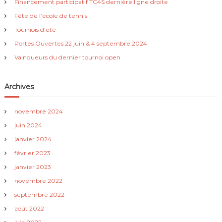
Financement participatif TC4S dernière ligne droite
i
Fête de l’école de tennis
Tournois d’été
g
Portes Ouvertes 22 juin & 4 septembre 2024
Vainqueurs du dernier tournoi open
a
t
Archives
i
novembre 2024
juin 2024
o
janvier 2024
n
février 2023
janvier 2023
d
novembre 2022
e
septembre 2022
août 2022
l