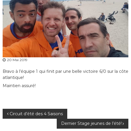
20 Mai 2019
Bravo à l’équipe 1 qui finit par une belle victoire 6/0 sur la côte
atlantique!
Maintien assuré!
N
Circuit d’été des 4 Saisons
Dernier Stage jeunes de l’été!
a