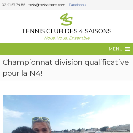
A
02.41.57.74.85 -
tc4s@tc4saisons.com
-
Facebook
l
l
e
r
TENNIS CLUB DES 4 SAISONS
a
Nous, Vous, Ensemble
u
c
MENU
o
n
Championnat division qualificative
t
e
pour la N4!
n
u