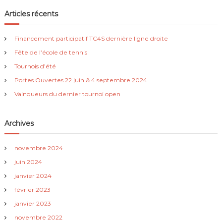
v
Articles récents
i
Financement participatif TC4S dernière ligne droite
Fête de l’école de tennis
g
Tournois d’été
a
Portes Ouvertes 22 juin & 4 septembre 2024
Vainqueurs du dernier tournoi open
t
Archives
i
o
novembre 2024
juin 2024
n
janvier 2024
février 2023
d
janvier 2023
e
novembre 2022