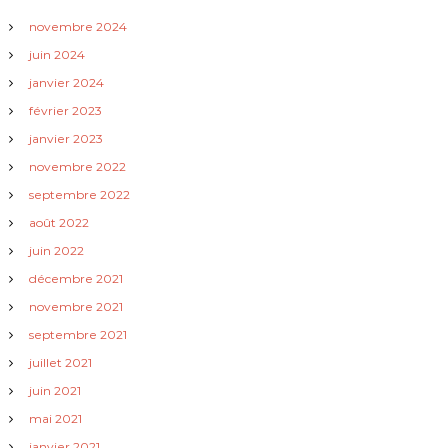
i
novembre 2024
juin 2024
o
janvier 2024
n
février 2023
janvier 2023
d
novembre 2022
e
septembre 2022
août 2022
l
juin 2022
décembre 2021
’
novembre 2021
a
septembre 2021
juillet 2021
r
juin 2021
t
mai 2021
janvier 2021