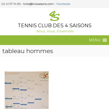
A
02.41.57.74.85 -
tc4s@tc4saisons.com
-
Facebook
l
l
e
r
TENNIS CLUB DES 4 SAISONS
a
Nous, Vous, Ensemble
u
c
MENU
o
n
tableau hommes
t
e
n
u