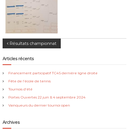
N
Résultats championnat
a
Articles récents
v
Financement participatif TC4S dernière ligne droite
i
Fête de l’école de tennis
Tournois d’été
g
Portes Ouvertes 22 juin & 4 septembre 2024
Vainqueurs du dernier tournoi open
a
t
Archives