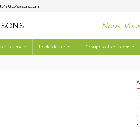
tc4s@tc4saisons.com
ISONS
Nous, Vou
et tournois
Ecole de tennis
Groupes et entreprises
A