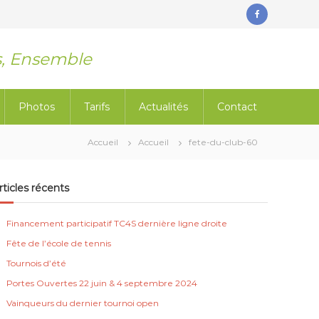
f
a
s, Ensemble
c
e
b
Photos
Tarifs
Actualités
Contact
o
Accueil
Accueil
fete-du-club-60
o
k
rticles récents
Financement participatif TC4S dernière ligne droite
Fête de l’école de tennis
Tournois d’été
Portes Ouvertes 22 juin & 4 septembre 2024
Vainqueurs du dernier tournoi open