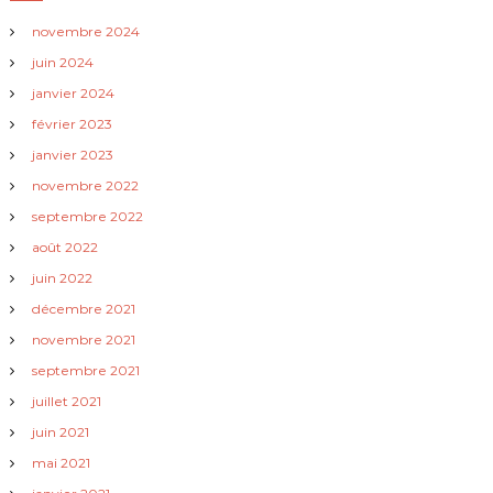
i
novembre 2024
juin 2024
o
janvier 2024
n
février 2023
janvier 2023
d
novembre 2022
e
septembre 2022
août 2022
l
juin 2022
décembre 2021
’
novembre 2021
a
septembre 2021
juillet 2021
r
juin 2021
t
mai 2021