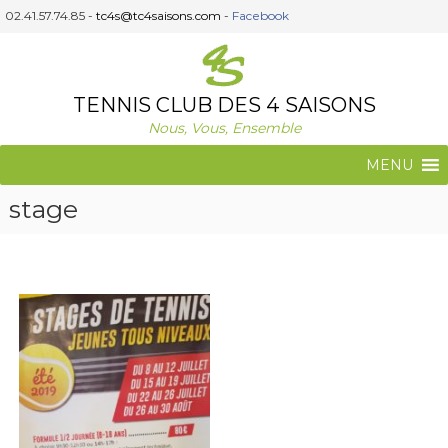
A
02.41.57.74.85 -
tc4s@tc4saisons.com
-
Facebook
l
l
e
r
TENNIS CLUB DES 4 SAISONS
a
Nous, Vous, Ensemble
u
c
MENU
o
n
stage
t
e
n
u