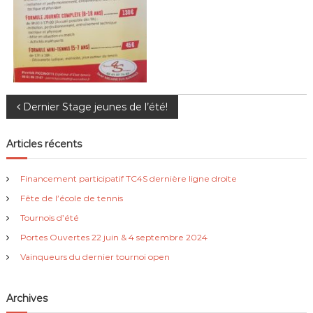
N
Dernier Stage jeunes de l’été!
a
Articles récents
v
Financement participatif TC4S dernière ligne droite
i
Fête de l’école de tennis
Tournois d’été
g
Portes Ouvertes 22 juin & 4 septembre 2024
Vainqueurs du dernier tournoi open
a
t
Archives